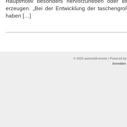
Hauptmotiv besonders hervorzuheben oder ei
1F
erzeugen. „Bei der Entwicklung der taschengr
haben […]
© 2026 automobil events | Powered b
Anmelden