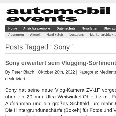
Home
Ansichtsexemplar
Datenschutz
Newsletter
Über au
Agenturen
Aktuell
Hard + Soft
Locations
Markenarchitektu
Posts Tagged ‘ Sony ’
Sony erweitert sein Vlogging-Sortimen
By
Peter Blach
| Oktober 20th, 2022 | Kategorie:
Medient
für
deaktiviert
Sony
erweitert
Sony hat seine neue Vlog-Kamera ZV-1F vorgeste
sein
über ein 20 mm Ultra-Weitwinkel-Objektiv mit Fe
Vlogging-
Sortiment
Aufnahmen und ein großes Sichtfeld, um mehr H
um
Die Hintergrundunschärfe (Bokeh) für Fotos und V
die
ZV-