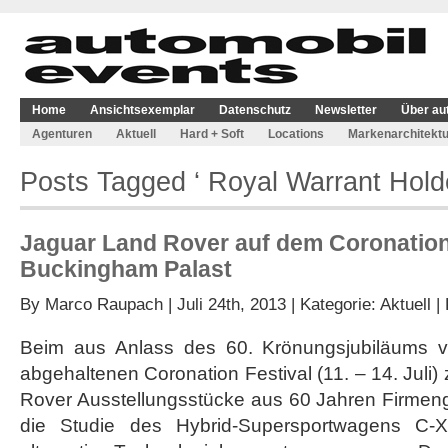
Home
Ansichtsexemplar
Datenschutz
Newsletter
Über au
Agenturen
Aktuell
Hard + Soft
Locations
Markenarchitektu
Posts Tagged ‘ Royal Warrant Holde
Jaguar Land Rover auf dem Coronation
Buckingham Palast
By
Marco Raupach
| Juli 24th, 2013 | Kategorie:
Aktuell
|
Beim aus Anlass des 60. Krönungsjubiläums vo
abgehaltenen Coronation Festival (11. – 14. Juli
Rover Ausstellungsstücke aus 60 Jahren Firmeng
die Studie des Hybrid-Supersportwagens C-X