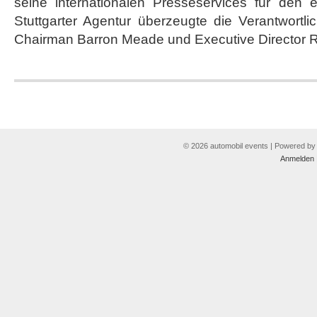
seine internationalen Presseservices für den 
Show
als
Stuttgarter Agentur überzeugte die Verantwort
Auftraggeber
Chairman Barron Meade und Executive Director 
© 2026 automobil events | Powered b
Anmelden