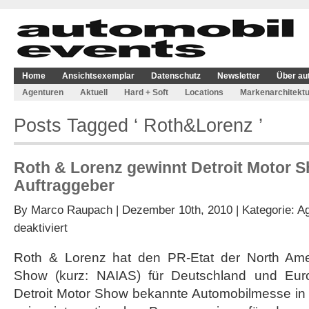
Home
Ansichtsexemplar
Datenschutz
Newsletter
Über au
Agenturen
Aktuell
Hard + Soft
Locations
Markenarchitektu
Posts Tagged ‘ Roth&Lorenz ’
Roth & Lorenz gewinnt Detroit Motor S
Auftraggeber
By
Marco Raupach
| Dezember 10th, 2010 | Kategorie:
Ag
für
deaktiviert
Roth
&
Roth & Lorenz hat den PR-Etat der North Amer
Lorenz
Show (kurz: NAIAS) für Deutschland und Eur
gewinnt
Detroit
Detroit Motor Show bekannte Automobilmesse in 
Motor