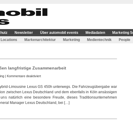
hutz
Newsletter
Über automobil events
Mediadaten
Marketing S
Locations
Markenarchitektur
Marketing
Medientechnik
People
ßen langfristige Zusammenarbeit
für
ing
|
Kommentare deaktiviert
Circus
ollhybrid-Limousine Lexus GS 450h unterwegs. Die Fahrzeugübergabe war
Roncalli
ration zwischen Lexus Deutschland und dem ebenfalls in Köln ansässigen
und
s uns natürlich eine besondere Freude, dieses Traditionsunternehmen
Lexus
 General Manager Lexus Deutschland, bei […]
beschließen
langfristige
Zusammenarbeit