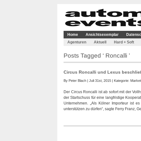
Home
Ansichtsexemplar
Datensc
Agenturen
Aktuell
Hard + Soft
Posts Tagged ‘ Roncalli ’
Circus Roncalli und Lexus beschlie
By
Peter Blach
| Juli 31st, 2015 | Kategorie:
Market
Der Circus Roncalli ist ab sofort mit der V
der Startschuss für eine langfristige Koope
Unternehmen. „Als Kölner Importeur ist e
unterstützen zu dürfen“, sagte Ferry Franz,