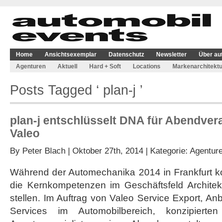
Home
Ansichtsexemplar
Datenschutz
Newsletter
Über au
Agenturen
Aktuell
Hard + Soft
Locations
Markenarchitektu
Posts Tagged ‘ plan-j ’
plan-j entschlüsselt DNA für Abendver
Valeo
By
Peter Blach
| Oktober 27th, 2014 | Kategorie:
Agentur
Während der Automechanika 2014 in Frankfurt ko
die Kernkompetenzen im Geschäftsfeld Architek
stellen. Im Auftrag von Valeo Service Export, An
Services im Automobilbereich, konzipierten