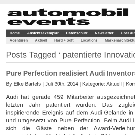
Home
Ansichtsexemplar
Datenschutz
Newsletter
Über au
Agenturen
Aktuell
Hard + Soft
Locations
Markenarchitektu
Posts Tagged ‘ patentierte Innovati
Pure Perfection realisiert Audi Invento
By
Elke Bartels
| Juli 30th, 2014 | Kategorie:
Aktuell
|
Kom
Audi hat gerade 459 Mitarbeiter ausgezeichne
letzten Jahr patentiert wurden. Das zuglei
inspirierende Ereignis auf dem Audi-Gelände i
und umgesetzt von Pure Perfection. Beim Audi 
sich die Gäste neben der Award-Verleih