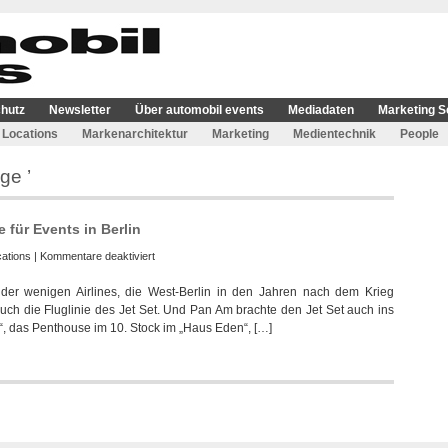
hutz
Newsletter
Über automobil events
Mediadaten
Marketing S
Locations
Markenarchitektur
Marketing
Medientechnik
People
ge ’
für Events in Berlin
für
ations
|
Kommentare deaktiviert
PanAm
der wenigen Airlines, die West-Berlin in den Jahren nach dem Krieg
Lounge
t auch die Fluglinie des Jet Set. Und Pan Am brachte den Jet Set auch ins
bietet
“, das Penthouse im 10. Stock im „Haus Eden“, […]
Retroambiente
für
Events
in
Berlin