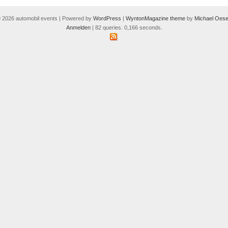
 2026 automobil events | Powered by
WordPress
|
WyntonMagazine theme
by
Michael Oese
Anmelden
| 82 queries. 0,166 seconds.