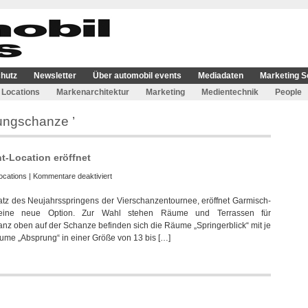
hutz
Newsletter
Über automobil events
Mediadaten
Marketing S
Locations
Markenarchitektur
Marketing
Medientechnik
People
ungschanze ’
t-Location eröffnet
für
ocations
|
Kommentare deaktiviert
Olympia
tz des Neujahrsspringens der Vierschanzentournee, eröffnet Garmisch-
Skisprungschanze
t eine neue Option. Zur Wahl stehen Räume und Terrassen für
als
nz oben auf der Schanze befinden sich die Räume „Springerblick“ mit je
Event-
äume „Absprung“ in einer Größe von 13 bis […]
Location
eröffnet