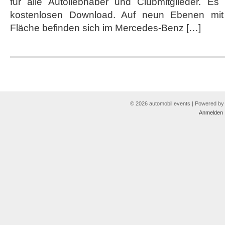
für alle Autoliebhaber und Clubmitglieder. Es
durch
Mercedes-
kostenlosen Download. Auf neun Ebenen mit
Benz
Fläche befinden sich im Mercedes-Benz […]
Museum
© 2026 automobil events | Powered b
Anmelden