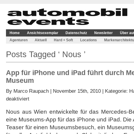
Home
Ansichtsexemplar
Datenschutz
Newsletter
Über au
Agenturen
Aktuell
Hard + Soft
Locations
Markenarchitektu
Posts Tagged ‘ Nous ’
App für iPhone und iPad führt durch 
Museum
By
Marco Raupach
| November 15th, 2010 | Kategorie:
Ha
für
deaktiviert
App
für
Nous aus Wien entwickelte für das Mercedes-B
iPhone
eine Museums-App für das iPhone und iPad. Die Ap
und
iPad
Teaser für einen Museumsbesuch, ein Museumsg
führt