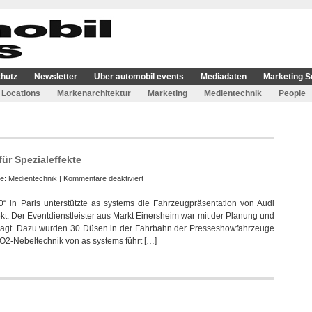
hutz
Newsletter
Über automobil events
Mediadaten
Marketing S
Locations
Markenarchitektur
Marketing
Medientechnik
People
für Spezialeffekte
für
ie:
Medientechnik
|
Kommentare deaktiviert
as
“ in Paris unterstützte as systems die Fahrzeugpräsentation von Audi
systems
kt. Der Eventdienstleister aus Markt Einersheim war mit der Planung und
sorgte
ragt. Dazu wurden 30 Düsen in der Fahrbahn der Presseshowfahrzeuge
bei
CO2-Nebeltechnik von as systems führt […]
Audi
in
Paris
für
Spezialeffekte