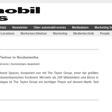
hutz
Newsletter
Über automobil events
Mediadaten
Marketing S
Locations
Markenarchitektur
Marketing
Medientechnik
People
Partner in Nordamerika
für
ervices
|
Kommentare deaktiviert
mo
 Brand Spaces, kooperiert nun mit The Taylor Group, einer der größten
systeme
damerikanischen Kontinent. Mit mehr als 200 Mitarbeitern und Büros in
gewinnt
egas ist The Taylor Group ein wichtiger Player auf diesem Markt. Seit
strategischen
Partner
in
Nordamerika