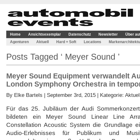
Home
Ansichtsexemplar
Datenschutz
Newsletter
Über au
Agenturen
Aktuell
Hard + Soft
Locations
Markenarchitektu
Posts Tagged ‘ Meyer Sound ’
Meyer Sound Equipment verwandelt Aud
London Symphony Orchestra in tempor
By
Elke Bartels
| September 3rd, 2015 | Kategorie:
Aktuel
Für das 25. Jubiläum der Audi Sommerkonzerte
bildeten ein Meyer Sound Linear Line Arr
Constellation Acoustic System die Grundlage 
Audio-Erlebnisses für Publikum und Musi