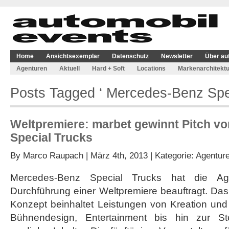
Home
Ansichtsexemplar
Datenschutz
Newsletter
Über au
Agenturen
Aktuell
Hard + Soft
Locations
Markenarchitektu
Posts Tagged ‘ Mercedes-Benz Spec
Weltpremiere: marbet gewinnt Pitch v
Special Trucks
By
Marco Raupach
| März 4th, 2013 | Kategorie:
Agentur
Mercedes-Benz Special Trucks hat die Ag
Durchführung einer Weltpremiere beauftragt. Das
Konzept beinhaltet Leistungen von Kreation und
Bühnendesign, Entertainment bis hin zur S