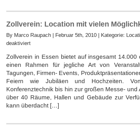
Zollverein: Location mit vielen Möglich
By
Marco Raupach
| Februar 5th, 2010 | Kategorie:
Locat
für
deaktiviert
Zollverein:
Location
Zollverein in Essen bietet auf insgesamt 14.000
mit
einen Rahmen für jegliche Art von Veransta
vielen
Möglichkeiten
Tagungen, Firmen- Events, Produktpräsentationen,
Feiern wie Jubiläen und Hochzeiten. Vo
Konferenztechnik bis hin zur großen Messe- und 
über 40 Räume, Hallen und Gebäude zur Verfüg
kann überdacht […]