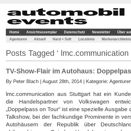
Home
Ansichtsexemplar
Datenschutz
Newsletter
Über au
Agenturen
Aktuell
Hard + Soft
Locations
Markenarchitektu
Posts Tagged ‘ lmc.communication 
TV-Show-Flair im Autohaus: Doppelpas
By
Peter Blach
| August 28th, 2014 | Kategorie:
Agenture
lmc.communication aus Stuttgart hat ein Kunde
die Handelspartner von Volkswagen entwic
„Doppelpass on Tour“ ist eine spezielle Ausgabe 
Talkshow, bei der fachkundige Prominente in ve
Autohäusern der Republik über Deutschlands