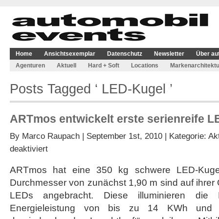
Home
Ansichtsexemplar
Datenschutz
Newsletter
Über au
Agenturen
Aktuell
Hard + Soft
Locations
Markenarchitektu
Posts Tagged ‘ LED-Kugel ’
ARTmos entwickelt erste serienreife 
By
Marco Raupach
| September 1st, 2010 | Kategorie:
Akt
für
deaktiviert
ARTmos
entwickelt
ARTmos hat eine 350 kg schwere LED-Kugel 
erste
Durchmesser von zunächst 1,90 m sind auf ihrer
serienreife
LED-
LEDs angebracht. Diese illuminieren die 
Kugel
Energieleistung von bis zu 14 KWh und s