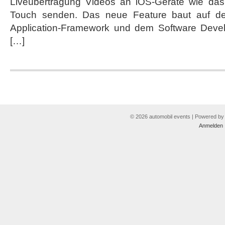
Liveübertragung Videos an iOS-Geräte wie das
iPad
und
Touch senden. Das neue Feature baut auf de
iPod
Application-Framework und dem Software Devel
Touch
[…]
© 2026 automobil events | Powered b
Anmelden