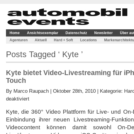
Home
Ansichtsexemplar
Datenschutz
Newsletter
Über au
Agenturen
Aktuell
Hard + Soft
Locations
Markenarchitektu
Posts Tagged ‘ Kyte ’
Kyte bietet Video-Livestreaming für iP
Touch
By
Marco Raupach
| Oktober 28th, 2010 | Kategorie:
Hard
für
deaktiviert
Kyte
bietet
Kyte, die 360° Video Plattform für Live- und On
Video-
Einbindung ihrer neuen Livestreaming-Funktio
Livestreaming
für
Videocontent können damit sowohl On-
iPhone,