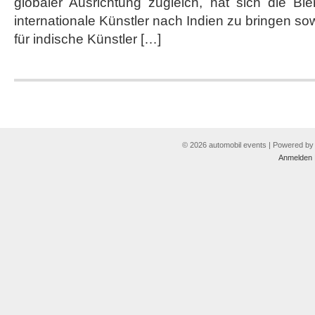
globaler Ausrichtung zugleich, hat sich die Bi
Muziris
Biennale
internationale Künstler nach Indien zu bringen sow
in
für indische Künstler […]
Indien
© 2026 automobil events | Powered b
Anmelden