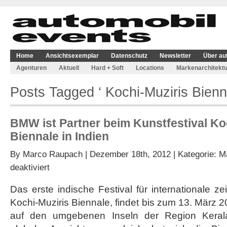
Home
Ansichtsexemplar
Datenschutz
Newsletter
Über au
Agenturen
Aktuell
Hard + Soft
Locations
Markenarchitektu
Posts Tagged ‘ Kochi-Muziris Bienn
BMW ist Partner beim Kunstfestival Ko
Biennale in Indien
By
Marco Raupach
| Dezember 18th, 2012 | Kategorie:
M
für
deaktiviert
BMW
ist
Das erste indische Festival für internationale z
Partner
Kochi-Muziris Biennale, findet bis zum 13. März 2
beim
Kunstfestival
auf den umgebenen Inseln der Region Kerala 
Kochi-