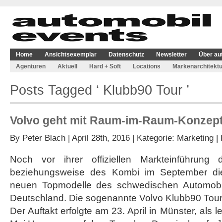
Home
Ansichtsexemplar
Datenschutz
Newsletter
Über au
Agenturen
Aktuell
Hard + Soft
Locations
Markenarchitektu
Posts Tagged ‘ Klubb90 Tour ’
Volvo geht mit Raum-im-Raum-Konzept
By
Peter Blach
| April 28th, 2016 | Kategorie:
Marketing
|
Noch vor ihrer offiziellen Markteinführung
beziehungsweise des Kombi im September die
neuen Topmodelle des schwedischen Automobil-
Deutschland. Die sogenannte Volvo Klubb90 Tour f
Der Auftakt erfolgte am 23. April in Münster, als l