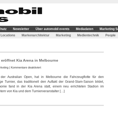
hutz
Newsletter
Über automobil events
Mediadaten
Marketing S
Locations
Markenarchitektur
Marketing
Medientechnik
People
 eröffnet Kia Arena in Melbourne
für
keting
|
Kommentare deaktiviert
Kia
 der Australian Open, hat in Melbourne die Fahrzeugflotte für den
unterstützt
 Turnier, das traditionell den Auftakt der Grand-Slam-Saison bildet,
Australian
onie fand in der Kia Arena statt, einem neu errichteten Stadion im
Open
ern von Kia und dem Turnierveranstalter […]
und
eröffnet
Kia
Arena
in
Melbourne