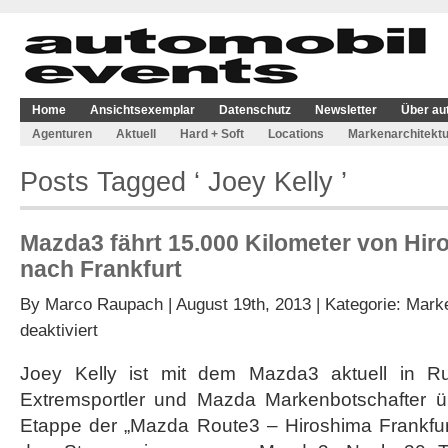
Home
Ansichtsexemplar
Datenschutz
Newsletter
Über au
Agenturen
Aktuell
Hard + Soft
Locations
Markenarchitektu
Posts Tagged ‘ Joey Kelly ’
Mazda3 fährt 15.000 Kilometer von Hir
nach Frankfurt
By
Marco Raupach
| August 19th, 2013 | Kategorie:
Marke
für
deaktiviert
Mazda3
fährt
Joey Kelly ist mit dem Mazda3 aktuell in R
15.000
Extremsportler und Mazda Markenbotschafter ü
Kilometer
von
Etappe der „Mazda Route3 – Hiroshima Frankfur
Hiroshima