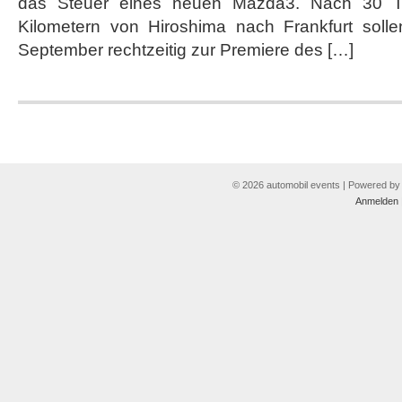
das Steuer eines neuen Mazda3. Nach 30 T
zur
IAA
Kilometern von Hiroshima nach Frankfurt soll
nach
September rechtzeitig zur Premiere des […]
Frankfurt
© 2026 automobil events | Powered b
Anmelden