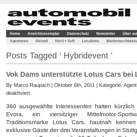
Home
Ansichtsexemplar
Datenschutz
Newsletter
Über au
Agenturen
Aktuell
Hard + Soft
Locations
Markenarchitektu
Posts Tagged ‘ Hybridevent ’
Vok Dams unterstützte Lotus Cars bei
By
Marco Raupach
| Oktober 6th, 2011 | Kategorie:
Agent
für
deaktiviert
Vok
Dams
360 ausgewählte Interessenten hatten kürzlich
unterstützte
Evora, ein viersitziger Mittelmotor-Spor
Lotus
Cars
Traditionsmarke Lotus Cars, hautnah kennen
bei
exklusive Gäste der drei Veranstaltungen in Stuttg
Leadgenerierung