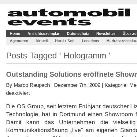
Home
Ansichtsexemplar
Datenschutz
Newsletter
Über au
Agenturen
Aktuell
Hard + Soft
Locations
Markenarchitektu
Posts Tagged ‘ Hologramm ’
Outstanding Solutions eröffnete Sho
By
Marco Raupach
| Dezember 7th, 2009 | Kategorie:
Med
für
deaktiviert
Outstanding
Solutions
Die OS Group, seit letztem Frühjahr deutscher Li
eröffnete
Technologie, hat in Dortmund einen Showroom fü
Showroom
Damit kann das Unternehmen die vielseitig 
Kommunikationslösung „live“ am eigenen Stando