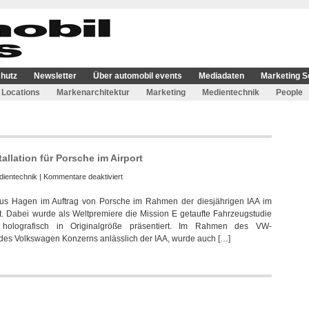
hutz
Newsletter
Über automobil events
Mediadaten
Marketing S
Locations
Markenarchitektur
Marketing
Medientechnik
People
tallation für Porsche im Airport
für
dientechnik
|
Kommentare deaktiviert
Holoco
aus Hagen im Auftrag von Porsche im Rahmen der diesjährigen IAA im
realisierte
elt. Dabei wurde als Weltpremiere die Mission E getaufte Fahrzeugstudie
holografische
t holografisch in Originalgröße präsentiert. Im Rahmen des VW-
Installation
des Volkswagen Konzerns anlässlich der IAA, wurde auch […]
für
Porsche
im
Airport