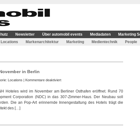
hutz
Newsletter
Über automobil events
Mediadaten
Marketing S
Locations
Markenarchitektur
Marketing
Medientechnik
People
November in Berlin
für
orie:
Locations
|
Kommentare deaktiviert
Erstes
NH Hoteles wird im November am Berliner Osthafen eröffnet. Rund 70
deutsches
elopment Corporation (NDC) in das 307-Zimmer-Haus. Der Neubau soll
nhow
den. Die an Pop-Art erinnernde Innengestaltung des Hotels trägt die
eröffnet
tekt des […]
im
November
in
Berlin