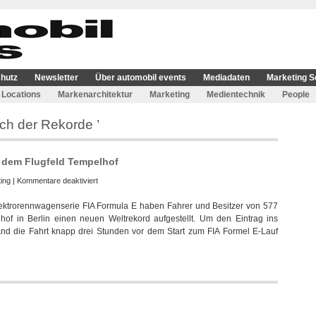
hutz
Newsletter
Über automobil events
Mediadaten
Marketing S
Locations
Markenarchitektur
Marketing
Medientechnik
People
ch der Rekorde ’
f dem Flugfeld Tempelhof
für
ing
|
Kommentare deaktiviert
Längster
ktrorennwagenserie FIA Formula E haben Fahrer und Besitzer von 577
E-
hof in Berlin einen neuen Weltrekord aufgestellt. Um den Eintrag ins
Auto-
nd die Fahrt knapp drei Stunden vor dem Start zum FIA Formel E-Lauf
Korso
der
Welt
auf
dem
Flugfeld
Tempelhof