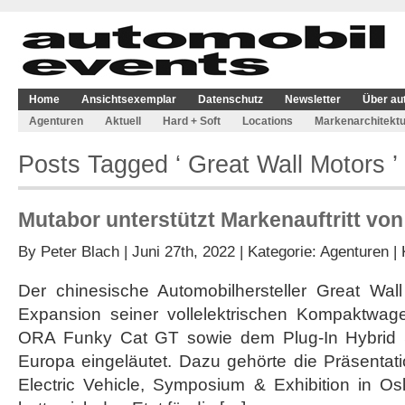
Home
Ansichtsexemplar
Datenschutz
Newsletter
Über au
Agenturen
Aktuell
Hard + Soft
Locations
Markenarchitektu
Posts Tagged ‘ Great Wall Motors ’
Mutabor unterstützt Markenauftritt vo
By
Peter Blach
| Juni 27th, 2022 | Kategorie:
Agenturen
|
Der chinesische Automobilhersteller Great Wa
Expansion seiner vollelektrischen Kompaktw
ORA Funky Cat GT sowie dem Plug-In Hybrid
Europa eingeläutet. Dazu gehörte die Präsentati
Electric Vehicle, Symposium & Exhibition in Os