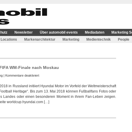
hutz
Newsletter
Über automobil events
Mediadaten
Marketing S
Locations
Markenarchitektur
Marketing
Medientechnik
People
 FIFA WM-Finale nach Moskau
für
ng
|
Kommentare deaktiviert
Hyundai
2018 in Russland initiiert Hyundai Motor im Vorfeld der Weltmeisterschaft
bringt
ootball Heritage“. Bis zum 13. Mai 2018 können Fußballfans Fotos oder
32
hres Landes oder einen besonderen Moment in ihrem Fan-Leben zeigen.
Fußballfans
bseite worldcup.hyundai.com […]
zum
FIFA
WM-
Finale
nach
Moskau