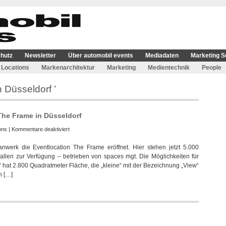
hutz
Newsletter
Über automobil events
Mediadaten
Marketing S
Locations
Markenarchitektur
Marketing
Medientechnik
People
 Düsseldorf ’
The Frame in Düsseldorf
für
ons
|
Kommentare deaktiviert
spaces
nwerk die Eventlocation The Frame eröffnet. Hier stehen jetzt 5.000
mgt
allen zur Verfügung – betrieben von spaces mgt. Die Möglichkeiten für
eröffnet
on“ hat 2.800 Quadratmeter Fläche, die „kleine“ mit der Bezeichnung „View“
Eventlocation
n […]
The
Frame
in
Düsseldorf