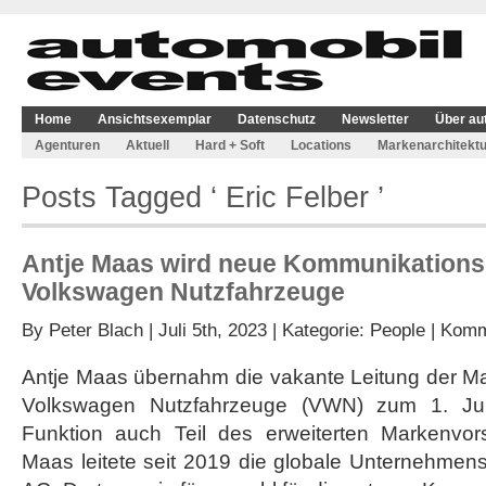
Home
Ansichtsexemplar
Datenschutz
Newsletter
Über au
Agenturen
Aktuell
Hard + Soft
Locations
Markenarchitektu
Posts Tagged ‘ Eric Felber ’
Antje Maas wird neue Kommunikationsl
Volkswagen Nutzfahrzeuge
By
Peter Blach
| Juli 5th, 2023 | Kategorie:
People
|
Komme
Antje Maas übernahm die vakante Leitung der 
Volkswagen Nutzfahrzeuge (VWN) zum 1. Jul
Funktion auch Teil des erweiterten Markenvo
Maas leitete seit 2019 die globale Unternehmen