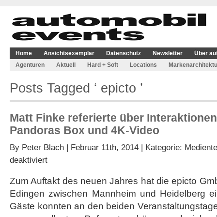
Home
Ansichtsexemplar
Datenschutz
Newsletter
Über au
Agenturen
Aktuell
Hard + Soft
Locations
Markenarchitektu
Posts Tagged ‘ epicto ’
Matt Finke referierte über Interaktione
Pandoras Box und 4K-Video
By
Peter Blach
| Februar 11th, 2014 | Kategorie:
Mediente
für
deaktiviert
Matt
Finke
Zum Auftakt des neuen Jahres hat die epicto Gmb
referierte
Edingen zwischen Mannheim und Heidelberg ei
über
Interaktionen
Gäste konnten an den beiden Veranstaltungstage
zwischen