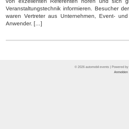
von exzellenten Referenten hören und sich gle
Pandoras
Box
Veranstaltungstechnik informieren. Besucher der
und
waren Vertreter aus Unternehmen, Event- un
4K-
Video
Anwender. […]
© 2026 automobil events | Powered b
Anmelden