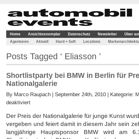
Home
Ansichtsexemplar
Datenschutz
Newsletter
Über au
Agenturen
Aktuell
Hard + Soft
Locations
Markenarchitektu
Posts Tagged ‘ Eliasson ’
Shortlistparty bei BMW in Berlin für Pr
Nationalgalerie
By
Marco Raupach
| September 24th, 2010 | Kategorie:
M
für
deaktiviert
Shortlistparty
bei
Der Preis der Nationalgalerie für junge Kunst wur
BMW
vergeben und feiert damit in diesem Jahr sein ze
in
Berlin
langjährige Hauptsponsor BMW wird am 6.10.
für