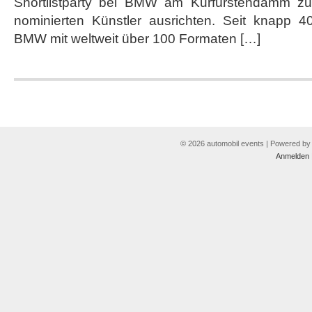
Shortlistparty bei BMW am Kurfürstendamm zu
Preisträger
der
nominierten Künstler ausrichten. Seit knapp 4
Nationalgalerie
BMW mit weltweit über 100 Formaten […]
© 2026 automobil events | Powered b
Anmelden