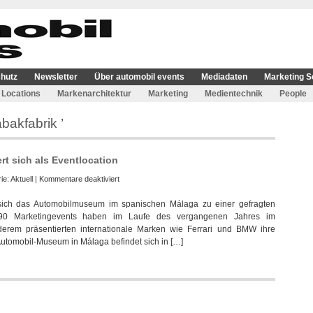
hutz
Newsletter
Über automobil events
Mediadaten
Marketing S
Locations
Markenarchitektur
Marketing
Medientechnik
People
bakfabrik ’
t sich als Eventlocation
für
ie:
Aktuell
|
Kommentare deaktiviert
Automobilmuseum
 sich das Automobilmuseum im spanischen Málaga zu einer gefragten
in
s 90 Marketingevents haben im Laufe des vergangenen Jahres im
Malaga
erem präsentierten internationale Marken wie Ferrari und BMW ihre
etabliert
tomobil-Museum in Málaga befindet sich in […]
sich
als
Eventlocation