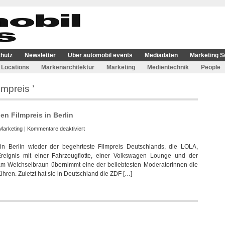
hutz
Newsletter
Über automobil events
Mediadaten
Marketing S
Locations
Markenarchitektur
Marketing
Medientechnik
People
mpreis ’
n Filmpreis in Berlin
für
Marketing
|
Kommentare deaktiviert
Glanz
t in Berlin wieder der begehrteste Filmpreis Deutschlands, die LOLA,
und
Ereignis mit einer Fahrzeugflotte, einer Volkswagen Lounge und der
Currywurst
am Weichselbraun übernimmt eine der beliebtesten Moderatorinnen die
beim
hren. Zuletzt hat sie in Deutschland die ZDF […]
Deutschen
Filmpreis
in
Berlin