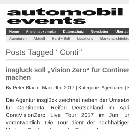
Home
Ansichtsexemplar
Datenschutz
Newsletter
Über au
Agenturen
Aktuell
Hard + Soft
Locations
Markenarchitektu
Posts Tagged ‘ Conti ’
insglück soll „Vision Zero“ für Contine
machen
By
Peter Blach
| März 9th, 2017 | Kategorie:
Agenturen
|
Die Agentur insglück zeichnet neben der Umsetz
für Continental Reifen Deutschland im Ap
ContiVisionZero Live Tour 2017 im Juni u
verantwortlich. Die Tour dient der nachhaltige