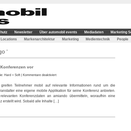
hutz
Newsletter
Über automobil events
Mediadaten
Marketing S
Locations
Markenarchitektur
Marketing
Medientechnik
People
o ’
 Konferenzen vor
für
ie:
Hard + Soft
|
Kommentare deaktiviert
Amiando
reifen Teilnehmer mobil auf relevante Informationen rund um die
stellt
ranstalter eine eigene mobile Applikation für seine Konferenz anbieten.
neue
 relevanten Konferenzdaten an amiando übermitteln, woraufhin eine
iPhone
erstellt wird. Sobald alle Inhalte […]
App
für
Konferenzen
vor