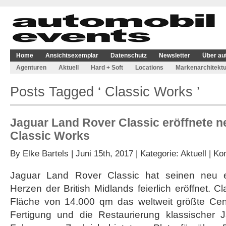
Home
Ansichtsexemplar
Datenschutz
Newsletter
Über au
Agenturen
Aktuell
Hard + Soft
Locations
Markenarchitektu
Posts Tagged ‘ Classic Works ’
Jaguar Land Rover Classic eröffnete n
Classic Works
By
Elke Bartels
| Juni 15th, 2017 | Kategorie:
Aktuell
|
Kom
Jaguar Land Rover Classic hat seinen neu er
Herzen der British Midlands feierlich eröffnet. C
Fläche von 14.000 qm das weltweit größte Cent
Fertigung und die Restaurierung klassischer