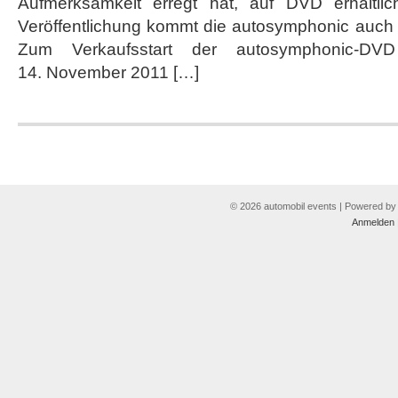
Aufmerksamkeit erregt hat, auf DVD erhältlic
DVD
Veröffentlichung kommt die autosymphonic auch 
Zum Verkaufsstart der autosymphonic-D
14. November 2011 […]
© 2026 automobil events | Powered b
Anmelden