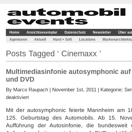
Home
Ansichtsexemplar
Datenschutz
Newsletter
Über au
Agenturen
Aktuell
Hard + Soft
Locations
Markenarchitektu
Posts Tagged ‘ Cinemaxx ’
Multimediasinfonie autosymphonic au
und DVD
By
Marco Raupach
| November 1st, 2011 | Kategorie:
Ser
für
deaktiviert
Multimediasinfonie
autosymphonic
Mit der autosymphonic feierte Mannheim am 
auf
125. Geburtstag des Automobils. Ab 15. Nove
großen
Leinwand
Aufführung der Autosinfonie, die bundesweit 
und