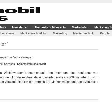
hutz
Newsletter
Über automobil events
Mediadaten
Marketing S
Locations
Markenarchitektur
Marketing
Medientechnik
People
er ’
nge für Volkswagen
für
rie:
Services
|
Kommentare deaktiviert
WSV
en Wettbewerber behauptet und den Pitch um eine Konferenz von
Messebau
wonnen. Für diese Veranstaltung wurden mehr als 600 qm bebaut und in
baut
Team verwandelte sich ein Bereich der Markenwelten und die Eventbox 8
Konferenz-
Lounge
für
Volkswagen