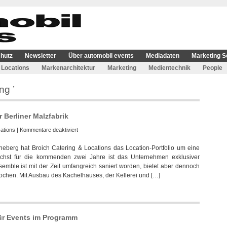
hutz
Newsletter
Über automobil events
Mediadaten
Marketing S
Locations
Markenarchitektur
Marketing
Medientechnik
People
ng ’
 Berliner Malzfabrik
für
ations
|
Kommentare deaktiviert
Broich
neberg hat Broich Catering & Locations das Location-Portfolio um eine
wurde
unächst für die kommenden zwei Jahre ist das Unternehmen exklusiver
Catering-
mble ist mit der Zeit umfangreich saniert worden, bietet aber dennoch
Partner
hen. Mit Ausbau des Kachelhauses, der Kellerei und […]
in
der
Berliner
Malzfabrik
für Events im Programm