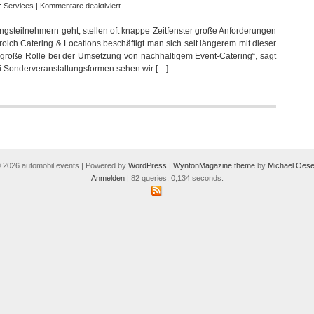
für
e:
Services
|
Kommentare deaktiviert
Broich
gsteilnehmern geht, stellen oft knappe Zeitfenster große Anforderungen
Catering
oich Catering & Locations beschäftigt man sich seit längerem mit dieser
hat
e große Rolle bei der Umsetzung von nachhaltigem Event-Catering“, sagt
die
i Sonderveranstaltungsformen sehen wir […]
Lunchbox
für
Events
im
Programm
 2026 automobil events | Powered by
WordPress
|
WyntonMagazine theme
by
Michael Oese
Anmelden
| 82 queries. 0,134 seconds.