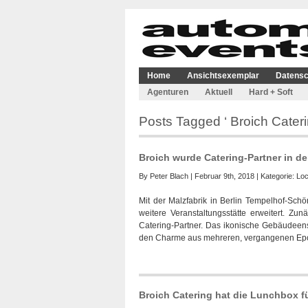
Home
Ansichtsexemplar
Datensc
Agenturen
Aktuell
Hard + Soft
Posts Tagged ‘ Broich Cateri
Broich wurde Catering-Partner in der
By
Peter Blach
| Februar 9th, 2018 | Kategorie:
Loc
Mit der Malzfabrik in Berlin Tempelhof-Schö
weitere Veranstaltungsstätte erweitert. Z
Catering-Partner. Das ikonische Gebäudeense
den Charme aus mehreren, vergangenen Epoc
Broich Catering hat die Lunchbox 