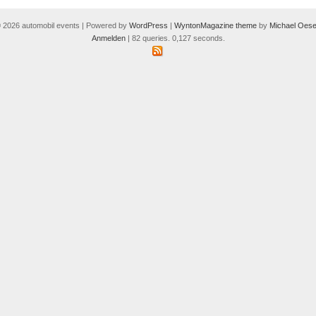
Design
Week
 2026 automobil events | Powered by
WordPress
|
WyntonMagazine theme
by
Michael Oese
Anmelden
| 82 queries. 0,127 seconds.