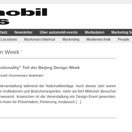
hutz
Newsletter
Über automobil events
Mediadaten
Marketing S
Locations
Markenarchitektur
Marketing
Medientechnik
People
gn Week ’
tionality“ Teil der Beijing Design Week
für
ktuell
|
Kommentare deaktiviert
Vok
 Veranstaltung während der Nationalfeiertage. Auch dieses Jahr waren
Dams
on Institutionen und Branchenexperten, mehr als fünf Millionen Besucher
mit
anwesend. Inzwischen ist die Veranstaltung ein Design-Event geworden,
Audi
 in Asien für Präsentation, Förderung, Austausch […]
„Design
and
Functionality“
Teil
der
Beijing