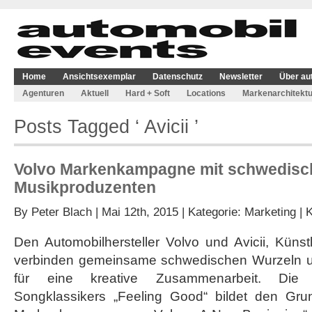
Home
Ansichtsexemplar
Datenschutz
Newsletter
Über au
Agenturen
Aktuell
Hard + Soft
Locations
Markenarchitektu
Posts Tagged ‘ Avicii ’
Volvo Markenkampagne mit schwedis
Musikproduzenten
By
Peter Blach
| Mai 12th, 2015 | Kategorie:
Marketing
|
K
Den Automobilhersteller Volvo und Avicii, Küns
verbinden gemeinsame schwedischen Wurzeln u
für eine kreative Zusammenarbeit. Die N
Songklassikers „Feeling Good“ bildet den Grun