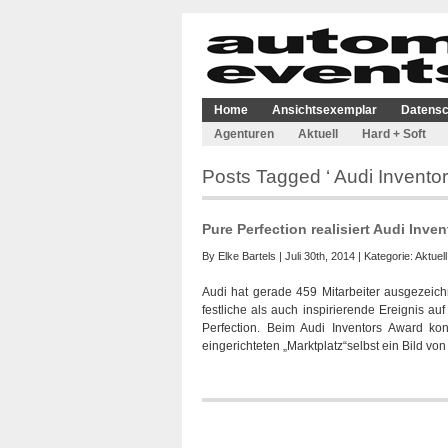
Home
Ansichtsexemplar
Datensc
Agenturen
Aktuell
Hard + Soft
Posts Tagged ‘ Audi Inventor
Pure Perfection realisiert Audi Inve
By
Elke Bartels
| Juli 30th, 2014 | Kategorie:
Aktuell
Audi hat gerade 459 Mitarbeiter ausgezeichn
festliche als auch inspirierende Ereignis 
Perfection. Beim Audi Inventors Award ko
eingerichteten „Marktplatz“selbst ein Bild vo