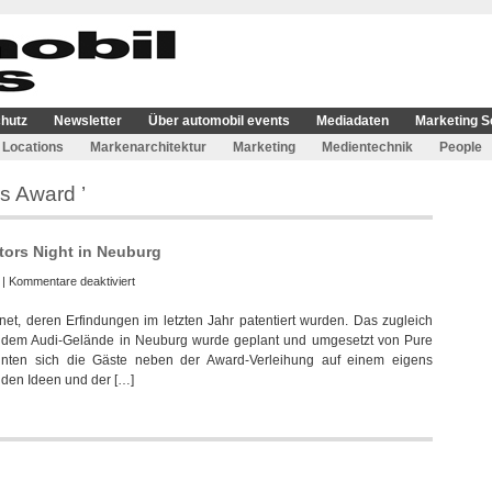
hutz
Newsletter
Über automobil events
Mediadaten
Marketing S
Locations
Markenarchitektur
Marketing
Medientechnik
People
s Award ’
ntors Night in Neuburg
für
|
Kommentare deaktiviert
Pure
et, deren Erfindungen im letzten Jahr patentiert wurden. Das zugleich
Perfection
auf dem Audi-Gelände in Neuburg wurde geplant und umgesetzt von Pure
realisiert
nnten sich die Gäste neben der Award-Verleihung auf einem eigens
Audi
n den Ideen und der […]
Inventors
Night
in
Neuburg