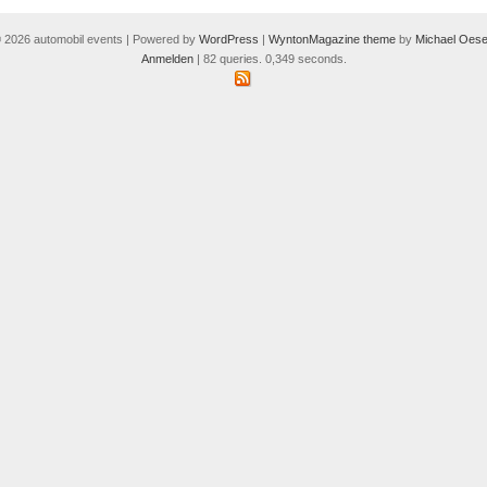
 2026 automobil events | Powered by
WordPress
|
WyntonMagazine theme
by
Michael Oese
Anmelden
| 82 queries. 0,349 seconds.