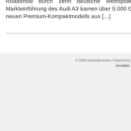
Roadshow durch zehn deutsche Metropolen.
Inszenierung
von
Markteinführung des Audi A3 kamen über 5.000 
Grass
neuen Premium-Kompaktmodells aus […]
Roots
© 2026 automobil events | Powered b
Anmelden