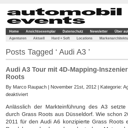
Home
Ansichtsexemplar
Datenschutz
Newsletter
Über au
Agenturen
Aktuell
Hard + Soft
Locations
Markenarchitektu
Posts Tagged ‘ Audi A3 ’
Audi A3 Tour mit 4D-Mapping-Inszenie
Roots
By
Marco Raupach
| November 21st, 2012 | Kategorie:
Ag
für
deaktiviert
Audi
A3
Anlässlich der Markteinführung des A3 setzte
Tour
durch Grass Roots aus Düsseldorf. Wie schon 2
mit
4D-
2011 für den Audi A6 konzipierte Grass Roots 
Mapping-