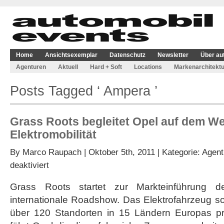
Home
Ansichtsexemplar
Datenschutz
Newsletter
Über au
Agenturen
Aktuell
Hard + Soft
Locations
Markenarchitektu
Posts Tagged ‘ Ampera ’
Grass Roots begleitet Opel auf dem We
Elektromobilität
By
Marco Raupach
| Oktober 5th, 2011 | Kategorie:
Agent
für
deaktiviert
Grass
Roots
Grass Roots startet zur Markteinführung 
begleitet
internationale Roadshow. Das Elektrofahrzeug s
Opel
auf
über 120 Standorten in 15 Ländern Europas pr
dem