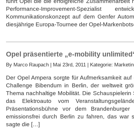
führt Opel die die erfolgreiche Zusammenarbeit m
Weg
in
Performance-Improvement-Spezialist ent
die
Kommunikationskonzept auf dem Genfer Automob
Elektromobilität
diesjährige Europa-Tournee der Opel-Markenbotsc
Opel präsentierte „e-mobility unlimited“
By
Marco Raupach
| Mai 23rd, 2011 | Kategorie:
Marketin
Der Opel Ampera sorgte für Aufmerksamkeit auf
Challenge Bibendum in Berlin, der weltweit gr
Thema nachhaltige Mobilität. Die Schauspielerin
das Elektroauto vom Veranstaltungsgelän
Präsentationsbühne vor dem Brandenburger
emissionsfrei durch Berlin zu fahren, das war s
sagte die […]