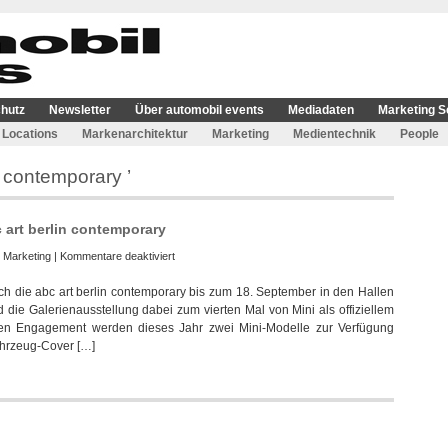
hutz
Newsletter
Über automobil events
Mediadaten
Marketing S
Locations
Markenarchitektur
Marketing
Medientechnik
People
n contemporary ’
c art berlin contemporary
für
:
Marketing
|
Kommentare deaktiviert
Mini
ich die abc art berlin contemporary bis zum 18. September in den Hallen
unterstützt
d die Galerienausstellung dabei zum vierten Mal von Mini als offiziellem
zum
rigen Engagement werden dieses Jahr zwei Mini-Modelle zur Verfügung
vierten
ahrzeug-Cover […]
Mal
abc
art
berlin
contemporary