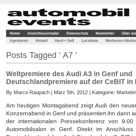
Home
Ansichtsexemplar
Datenschutz
Newsletter
Über au
Agenturen
Aktuell
Hard + Soft
Locations
Markenarchitektu
Posts Tagged ‘ A7 ’
Weltpremiere des Audi A3 in Genf und
Deutschlandpremiere auf der CeBIT in
By
Marco Raupach
| März 5th, 2012 | Kategorie:
Marketi
Am heutigen Montagabend zeigt Audi den neuen
Konzernabend in Genf und präsentiert ihn dann 
der internationalen Pressekonferenz von 9.0
Automobilsalon in Genf. Direkt im Anschlus