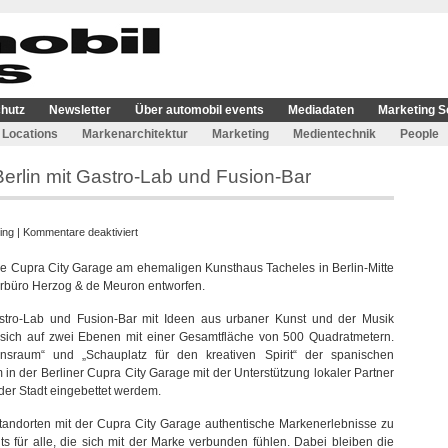
hutz
Newsletter
Über automobil events
Mediadaten
Marketing S
Locations
Markenarchitektur
Marketing
Medientechnik
People
erlin mit Gastro-Lab und Fusion-Bar
für
ing
|
Kommentare deaktiviert
Neue
ue Cupra City Garage am ehemaligen Kunsthaus Tacheles in Berlin-Mitte
Cupra
rbüro Herzog & de Meuron entworfen.
City
Garage
astro-Lab und Fusion-Bar mit Ideen aus urbaner Kunst und der Musik
in
 sich auf zwei Ebenen mit einer Gesamtfläche von 500 Quadratmetern.
Berlin
onsraum“ und „Schauplatz für den kreativen Spirit“ der spanischen
mit
in der Berliner Cupra City Garage mit der Unterstützung lokaler Partner
Gastro-
der Stadt eingebettet werdem.
Lab
und
n Standorten mit der Cupra City Garage authentische Markenerlebnisse zu
Fusion-
ts für alle, die sich mit der Marke verbunden fühlen. Dabei bleiben die
Bar