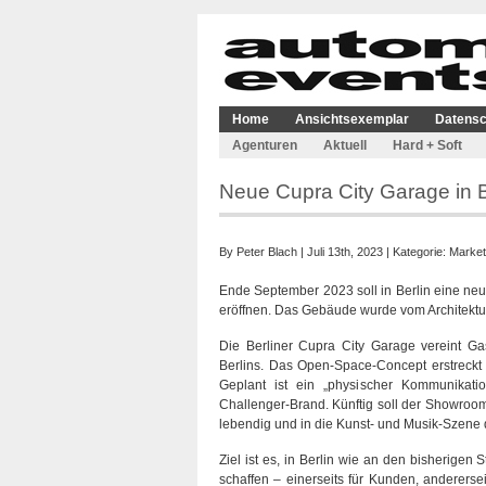
Home
Ansichtsexemplar
Datensc
Agenturen
Aktuell
Hard + Soft
Neue Cupra City Garage in B
By
Peter Blach
| Juli 13th, 2023 | Kategorie:
Market
Ende September 2023 soll in Berlin eine ne
eröffnen. Das Gebäude wurde vom Architektu
Die Berliner Cupra City Garage vereint G
Berlins. Das Open-Space-Concept erstreckt
Geplant ist ein „physischer Kommunikati
Challenger-Brand. Künftig soll der Showroom 
lebendig und in die Kunst- und Musik-Szene 
Ziel ist es, in Berlin wie an den bisherige
schaffen – einerseits für Kunden, anderersei