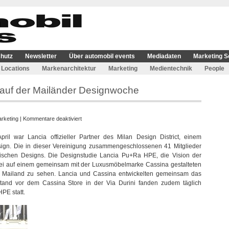
hutz
Newsletter
Über automobil events
Mediadaten
Marketing S
Locations
Markenarchitektur
Marketing
Medientechnik
People
auf der Mailänder Designwoche
für
rketing
|
Kommentare deaktiviert
Lancia
l war Lancia offizieller Partner des Milan Design District, einem
Pu+Ra
sign. Die in dieser Vereinigung zusammengeschlossenen 41 Mitglieder
HPE
ienischen Designs. Die Designstudie Lancia Pu+Ra HPE, die Vision der
zu
bei auf einem gemeinsam mit der Luxusmöbelmarke Cassina gestalteten
Gast
on Mailand zu sehen. Lancia und Cassina entwickelten gemeinsam das
auf
Stand vor dem Cassina Store in der Via Durini fanden zudem täglich
der
PE statt.
Mailänder
Designwoche