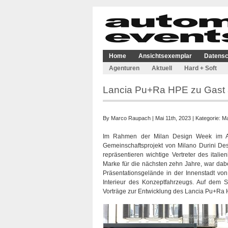
Home
Ansichtsexemplar
Datensc
Agenturen
Aktuell
Hard + Soft
Lancia Pu+Ra HPE zu Gast 
By
Marco Raupach
| Mai 11th, 2023 | Kategorie:
Ma
Im Rahmen der Milan Design Week im Apri
Gemeinschaftsprojekt von Milano Durini De
repräsentieren wichtige Vertreter des ital
Marke für die nächsten zehn Jahre, war da
Präsentationsgelände in der Innenstadt v
Interieur des Konzeptfahrzeugs. Auf dem 
Vorträge zur Entwicklung des Lancia Pu+Ra H