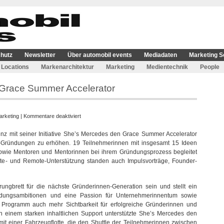
hutz
Newsletter
Über automobil events
Mediadaten
Marketing S
Locations
Markenarchitektur
Marketing
Medientechnik
People
 Grace Summer Accelerator
für
arketing
|
Kommentare deaktiviert
She’s
enz mit seiner Initiative She’s Mercedes den Grace Summer Accelerator
Mercedes
up-Gründungen zu erhöhen. 19 Teilnehmerinnen mit insgesamt 15 Ideen
fördert
wie Mentoren und Mentorinnen bei ihrem Gründungsprozess begleitet
den
site- und Remote-Unterstützung standen auch Impulsvorträge, Founder-
Grace
Summer
Accelerator
ungbrett für die nächste Gründerinnen-Generation sein und stellt ein
ndungsambitionen und eine Passion für Unternehmerinnentum sowie
as Programm auch mehr Sichtbarkeit für erfolgreiche Gründerinnen und
n einem starken inhaltlichen Support unterstützte She’s Mercedes den
t einer Fahrzeugflotte, die den Shuttle der Teilnehmerinnen zwischen