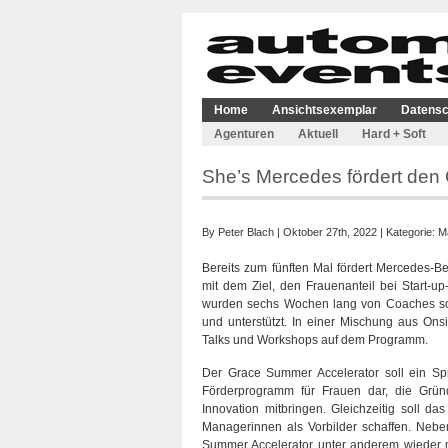
Home
Ansichtsexemplar
Datensc
Agenturen
Aktuell
Hard + Soft
She’s Mercedes fördert den
By
Peter Blach
| Oktober 27th, 2022 | Kategorie:
M
Bereits zum fünften Mal fördert Mercedes-B
mit dem Ziel, den Frauenanteil bei Start-
wurden sechs Wochen lang von Coaches so
und unterstützt. In einer Mischung aus On
Talks und Workshops auf dem Programm.
Der Grace Summer Accelerator soll ein Spr
Förderprogramm für Frauen dar, die Grü
Innovation mitbringen. Gleichzeitig soll d
Managerinnen als Vorbilder schaffen. Nebe
Summer Accelerator unter anderem wieder mi